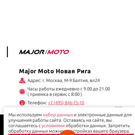
Major Moto Новая Рига
Адрес: г. Москва, М-9 Балтия, вл24
Часы работы ежедневно с 9.00 до 21.00
( приемка в сервис с 8:00 )
Телефон:
+7 (495) 846-75-10
Мы используем
набор данных
и электронные данные для
улучшения работы сайта. Оставаясь на сайте, вы
Данный сайт носит информационно-справочный характер и ни при каких условиях не
является публичной офертой.
Политика конфиденциальности
соглашаетесь с
условиями
обработки данных. Запретить
обработку данных можно в настройках вашего браузера.