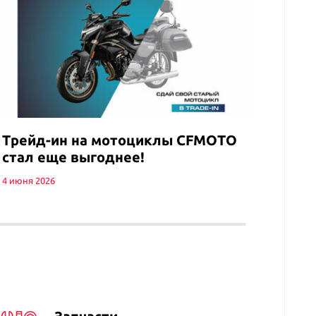
Заме
вклю
6900
7 мая 2
Трейд-ин на мотоциклы CFMOTO
стал еще выгоднее!
4 июня 2026