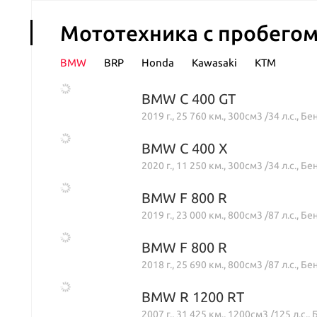
Мототехника с пробего
BMW
BRP
Honda
Kawasaki
KTM
BMW C 400 GT
2019 г., 25 760 км., 300см3 /34 л.с., Б
BMW C 400 X
2020 г., 11 250 км., 300см3 /34 л.с., Б
BMW F 800 R
2019 г., 23 000 км., 800см3 /87 л.с., 
BMW F 800 R
2018 г., 25 690 км., 800см3 /87 л.с., 
BMW R 1200 RT
2007 г., 31 425 км., 1200см3 /125 л.с.