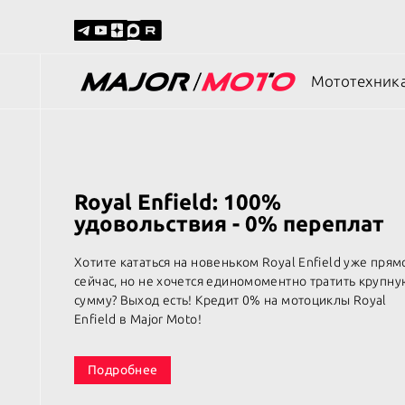
Мототехник
Мототехника в продаже
Услуги
Новая мототе
Выкуп мототе
Записаться на
Новости
Сервис
С пробегом
Доставка
Ремонт
Акции
Акции и новости
Royal Enfield: 100%
удовольствия - 0% переплат
Экипировка
Major Finance
Уникальный с
Вопрос-ответ
Контакты
Страхование
Консервация 
Обзоры на те
Хотите кататься на новеньком Royal Enfield уже прям
сейчас, но не хочется единомоментно тратить крупн
Новая бонусн
Запчасти
сумму? Выход есть! Кредит 0% на мотоциклы Royal
Мотосалоны Новая Рига
Enfield в Major Moto!
Мотоэкипиров
Новорижское ш., 8 км. от МКАД
дополнитель
+7 (495) 846-75-10
оборудовани
Подробнее