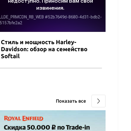
Стиль и мощность Harley-
Быст
Davidson: обзор на семейство
Отк
Softail
SEA-
Показать все
Выго