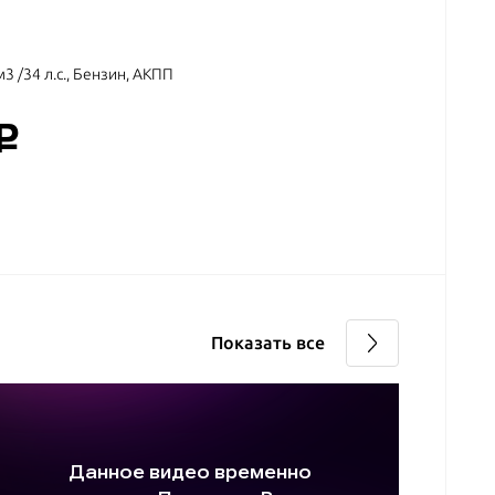
м3 /34 л.с., Бензин, АКПП
c
Показать все