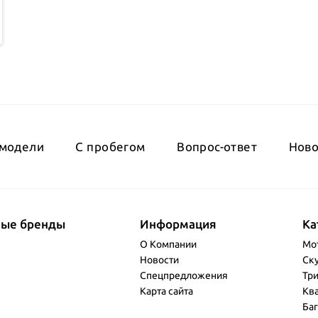
модели
С пробегом
Вопрос-ответ
Ново
ные бренды
Информация
Ка
О Компании
Мо
Новости
Ск
Спецпредложения
Тр
Карта сайта
Кв
Баг