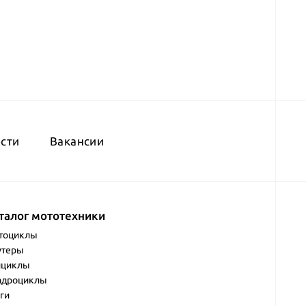
сти
Вакансии
талог мототехники
тоциклы
утеры
ициклы
адроциклы
ги