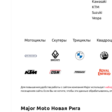
Kawasaki
KTM
Suzuki
Vespa
Мотоциклы
Скутеры
Трициклы
Квадро
Для повышения удобства работы с сайтом компания Major использует
набо
посещениях сайта. Если Вы не хотите, чтобы эти данные обрабатывались, о
Major Moto Новая Рига