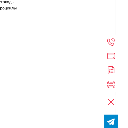
егоходы
дроциклы