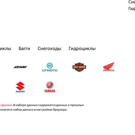
Сн
Ги
циклы
Багги
Снегоходы
Гидроциклы
р данных
. В наборе данных содержатся данные о прошлых
тключите набор данных в настройках браузера.