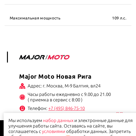
Максимальная мощность
109 л.с.
Major Moto Новая Рига
Адрес: г. Москва, М-9 Балтия, вл24
Часы работы ежедневно с 9.00 до 21.00
( приемка в сервис с 8:00 )
Телефон:
+7 (495) 846-75-10
Мы используем
набор данных
и электронные данные для
Данный сайт носит информационно-справочный характер и ни при каких условиях не
улучшения работы сайта. Оставаясь на сайте, вы
является публичной офертой.
Политика конфиденциальности
соглашаетесь с
условиями
обработки данных. Запретить