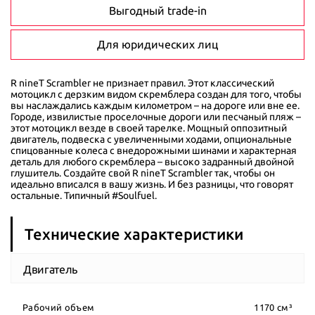
Выгодный trade-in
Для юридических лиц
R nineT Scrambler
не признает правил. Этот классический
мотоцикл с дерзким видом скремблера создан для того, чтобы
вы наслаждались каждым километром – на дороге или вне ее.
Городе, извилистые проселочные дороги или песчаный пляж –
этот мотоцикл везде в своей тарелке. Мощный оппозитный
двигатель, подвеска с увеличенными ходами, опциональные
спицованные колеса с внедорожными шинами и характерная
деталь для любого скремблера – высоко задранный двойной
глушитель. Создайте свой
R nineT Scrambler
так, чтобы он
идеально вписался в вашу жизнь. И без разницы, что говорят
остальные. Типичный #
Soulfuel
.
Технические характеристики
Двигатель
Рабочий объем
1170 см³