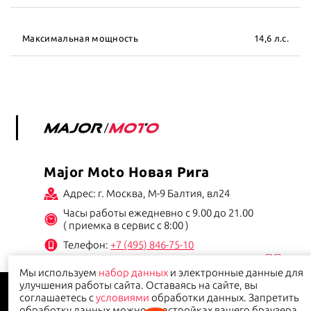
Максимальная мощность
14,6 л.с.
Major Moto Новая Рига
Адрес: г. Москва, М-9 Балтия, вл24
Часы работы ежедневно с 9.00 до 21.00
( приемка в сервис с 8:00 )
Телефон:
+7 (495) 846-75-10
Мы используем
набор данных
и электронные данные для
Данный сайт носит информационно-справочный характер и ни при каких условиях не
улучшения работы сайта. Оставаясь на сайте, вы
является публичной офертой.
Политика конфиденциальности
соглашаетесь с
условиями
обработки данных. Запретить
обработку данных можно в настройках вашего браузера.