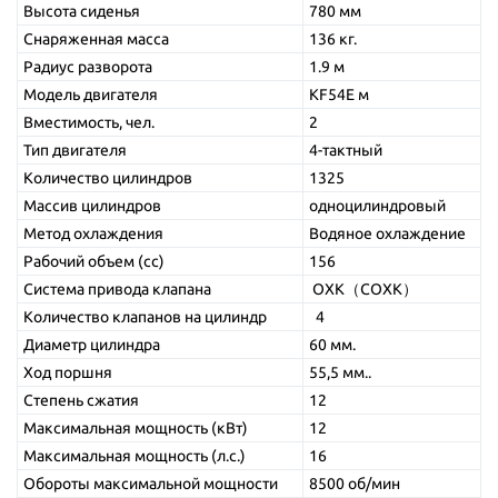
Высота сиденья
780 мм
Снаряженная масса
136 кг.
Радиус разворота
1.9 м
Модель двигателя
KF54E м
Вместимость, чел.
2
Тип двигателя
4-тактный
Количество цилиндров
1325
Массив цилиндров
одноцилиндровый
Метод охлаждения
Водяное охлаждение
Рабочий объем (сс)
156
Система привода клапана
ОХК（СОХК）
Количество клапанов на цилиндр
4
Диаметр цилиндра
60 мм.
Ход поршня
55,5 мм..
Степень сжатия
12
Максимальная мощность (кВт)
12
Максимальная мощность (л.с.)
16
Обороты максимальной мощности
8500 об/мин