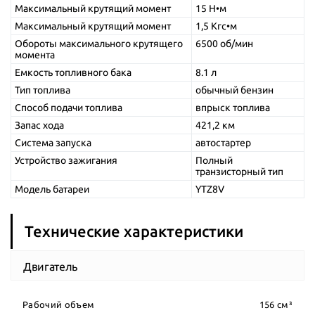
Максимальный крутящий момент
15 Н•м
Максимальный крутящий момент
1,5 Кгс•м
Обороты максимального крутящего
6500 об/мин
момента
Емкость топливного бака
8.1 л
Тип топлива
обычный бензин
Способ подачи топлива
впрыск топлива
Запас хода
421,2 км
Система запуска
автостартер
Устройство зажигания
Полный
транзисторный тип
Модель батареи
YTZ8V
Технические характеристики
Двигатель
Рабочий объем
156 см³