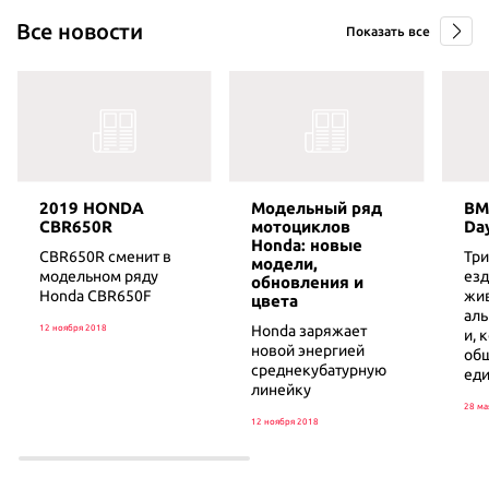
Все новости
Показать все
2019 HONDA
Модельный ряд
BM
CBR650R
мотоциклов
Da
Honda: новые
CBR650R сменит в
Три
модели,
модельном ряду
езд
обновления и
Honda CBR650F
жи
цвета
аль
Honda заряжает
12 ноября 2018
и, 
новой энергией
общ
среднекубатурную
ед
линейку
28 ма
12 ноября 2018