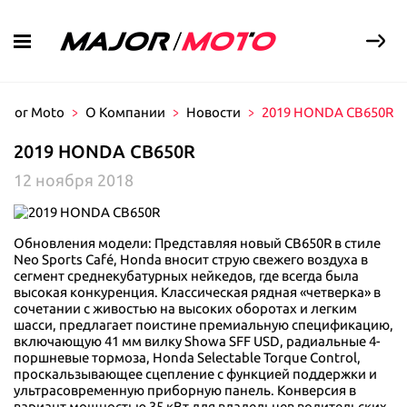
ajor Moto
О Компании
Новости
2019 HONDA CB650R
Мототехника в продаже
2019 HONDA CB650R
Услуги
Новая мототехника
12 ноября 2018
С пробегом
Сервис
Выкуп мототехники
Доставка
Акции и новости
Записаться на сервис
Major Finance
Ремонт
Обновления модели: Представляя новый CB650R в стиле
Экипировка
Новости
Neo Sports Café, Honda вносит струю свежего воздуха в
Страхование
Уникальный сервис
Акции
сегмент среднекубатурных нейкедов, где всегда была
Контакты
Новая бонусная программа
высокая конкуренция. Классическая рядная «четверка» в
Консервация и хранение
Вопрос-ответ
сочетании с живостью на высоких оборотах и легким
Мотоэкипировка и дополнительное
Запчасти
шасси, предлагает поистине премиальную спецификацию,
Обзоры на технику
оборудование
включающую 41 мм вилку Showa SFF USD, радиальные 4-
Мотосалоны Новая Рига
поршневые тормоза, Honda Selectable Torque Control,
Новорижское ш., 8 км. от МКАД
проскальзывающее сцепление с функцией поддержки и
+7 (495) 846-75-10
ультрасовременную приборную панель. Конверсия в
вариант мощностью 35 кВт для владельцев водительских