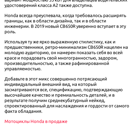
удостоверений класса А2 также доступна.
Honda всегда преуспевала, когда требовалось расширять
границы, как в области дизайна, так и в области
инженерии. В 2019 новый CB650R уверенно вступает в эту
роль.
Используя ту же ярко выраженную стилистику, как и
предшественники, ретро-минимализм CB650R нацелен на
молодую аудиторию, он намерен показать себя во всей
красе и порадовать свой многогранностью, задором,
производительностью, а также рафинированной
управляемостью.
Добавьте в этот микс совершенно потрясающий
индивидуальный внешний вид, на который
засматриваются все, спецификацию, подтверждающую
высочайшее качество и премиальность деталей, и в
результате получим среднекубатурный нейкед,
спроектированный для наслаждения и гордости от самого
факта обладания.
Мотоциклы Honda в продаже