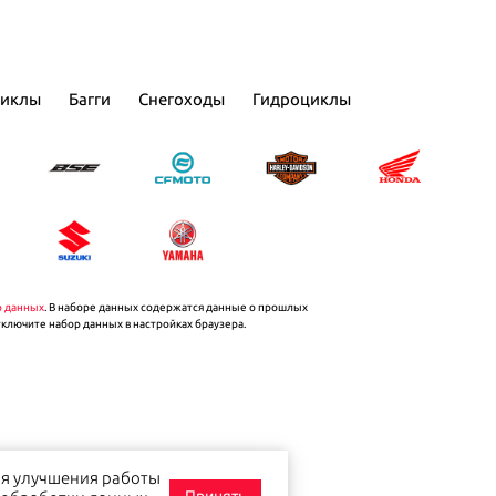
циклы
Багги
Снегоходы
Гидроциклы
р данных
. В наборе данных содержатся данные о прошлых
тключите набор данных в настройках браузера.
я улучшения работы
Принять