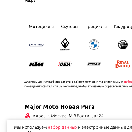
Vespa
Мотоциклы
Скутеры
Трициклы
Квадро
Для повышения удобства работы с сайтом компания Major использует
набо
посещениях сайта. Если Вы не хотите, чтобы эти данные обрабатывались, о
Major Moto Новая Рига
Адрес: г. Москва, М-9 Балтия, вл24
Часы работы ежедневно с 9.00 до 21.00
Мы используем
набор данных
и электронные данные дл
( приемка в сервис с 8:00 )