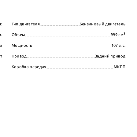
г.
Тип двигателя
Бензиновый двигатель
3
м.
Объем
999 см
й
Мощность
107 л.с.
рт
Привод
Задний привод
Коробка передач
МКПП