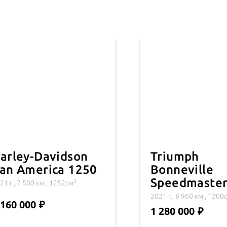
arley-Davidson
Triumph
an America 1250
Bonneville
Speedmaste
3
21 г., 7 500 км., 1252см
2021 г., 8 960 км., 1200
 160 000
1 280 000