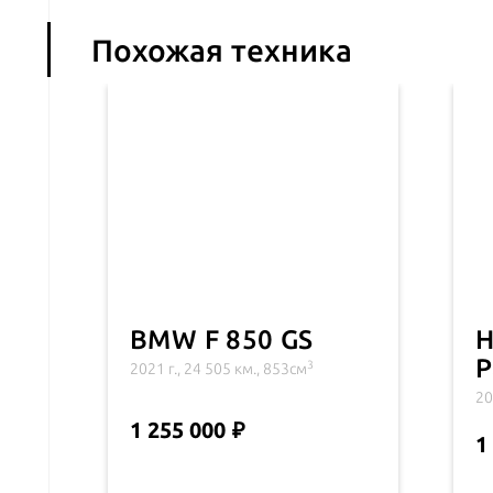
Похожая техника
BMW F 850 GS
H
P
3
2021 г., 24 505 км., 853см
20
1 255 000
1