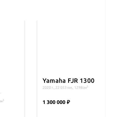
Yamaha FJR 1300
3
2020 г., 22 053 км., 1298см
r
3
см
1 300 000