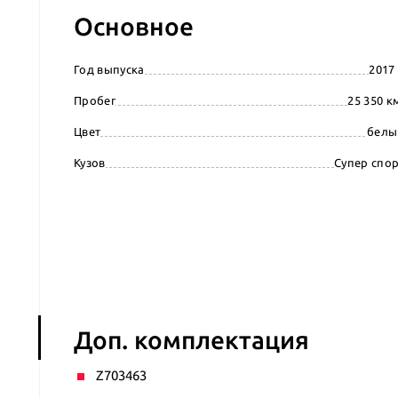
Основное
Год выпуска
2017 
Пробег
25 350 к
Цвет
белы
Кузов
Супер спо
Доп. комплектация
Z703463