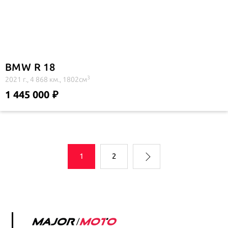
BMW R 18
3
2021 г., 4 868 км., 1802см
1 445 000
1
2