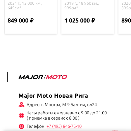
2021 г., 12 000 км.,
2019 г., 18 960 км.,
2020 
3
3
649см
999см
895с
849 000
1 025 000
890
Major Moto Новая Рига
Адрес: г. Москва, М-9 Балтия, вл24
Часы работы ежедневно с 9.00 до 21.00
( приемка в сервис с 8:00 )
Телефон:
+7 (495) 846-75-10