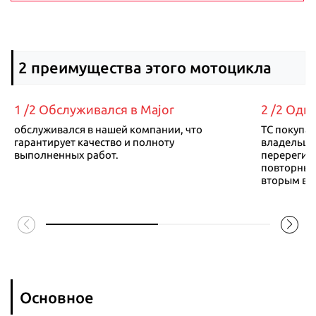
2 преимущества этого мотоцикла
1 /2 Обслуживался в Major
2 /2 Оди
обслуживался в нашей компании, что
ТС покупа
гарантирует качество и полноту
владельце
выполненных работ.
перерегис
повторных
вторым вл
Основное