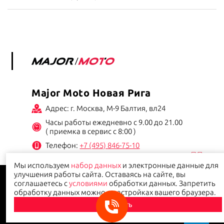
Major Moto Новая Рига
Адрес: г. Москва, М-9 Балтия, вл24
Часы работы ежедневно с 9.00 до 21.00
( приемка в сервис с 8:00 )
Телефон:
+7 (495) 846-75-10
Мы используем
набор данных
и электронные данные для
Данный сайт носит информационно-справочный характер и ни при каких условиях не
улучшения работы сайта. Оставаясь на сайте, вы
является публичной офертой.
Политика конфиденциальности
соглашаетесь с
условиями
обработки данных. Запретить
обработку данных можно в настройках вашего браузера.
Принять
© 2026
Major-moto.ru
- продажа мотоциклов, квадроциклов и другой мототехники в
Москве