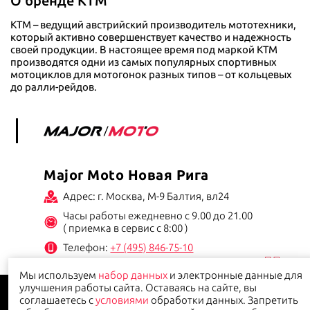
О бренде KTM
KTM – ведущий австрийский производитель мототехники,
который активно совершенствует качество и надежность
своей продукции. В настоящее время под маркой KTM
производятся одни из самых популярных спортивных
мотоциклов для мотогонок разных типов – от кольцевых
до ралли-рейдов.
Major Moto Новая Рига
Адрес: г. Москва, М-9 Балтия, вл24
Часы работы ежедневно с 9.00 до 21.00
( приемка в сервис с 8:00 )
Телефон:
+7 (495) 846-75-10
Мы используем
набор данных
и электронные данные для
Данный сайт носит информационно-справочный характер и ни при каких условиях не
улучшения работы сайта. Оставаясь на сайте, вы
является публичной офертой.
Политика конфиденциальности
соглашаетесь с
условиями
обработки данных. Запретить