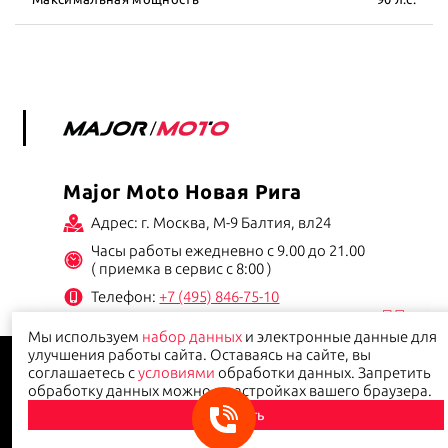
Major Moto Новая Рига
Адрес: г. Москва, М-9 Балтия, вл24
Часы работы ежедневно с 9.00 до 21.00
( приемка в сервис с 8:00 )
Телефон:
+7 (495) 846-75-10
Мы используем
набор данных
и электронные данные для
Данный сайт носит информационно-справочный характер и ни при каких условиях не
улучшения работы сайта. Оставаясь на сайте, вы
является публичной офертой.
Политика конфиденциальности
соглашаетесь с
условиями
обработки данных. Запретить
обработку данных можно в настройках вашего браузера.
Принять
© 2026
Major-moto.ru
- продажа мотоциклов, квадроциклов и другой мототехники в
Москве