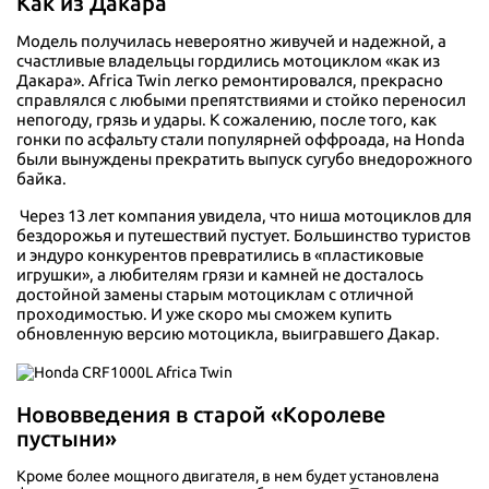
Как из Дакара
Модель получилась невероятно живучей и надежной, а
счастливые владельцы гордились мотоциклом «как из
Дакара». Africa Twin легко ремонтировался, прекрасно
справлялся с любыми препятствиями и стойко переносил
непогоду, грязь и удары. К сожалению, после того, как
гонки по асфальту стали популярней оффроада, на Honda
были вынуждены прекратить выпуск сугубо внедорожного
байка.
Через 13 лет компания увидела, что ниша мотоциклов для
бездорожья и путешествий пустует. Большинство туристов
и эндуро конкурентов превратились в «пластиковые
игрушки», а любителям грязи и камней не досталось
достойной замены старым мотоциклам с отличной
проходимостью. И уже скоро мы сможем купить
обновленную версию мотоцикла, выигравшего Дакар.
Нововведения в старой «Королеве
пустыни»
Кроме более мощного двигателя, в нем будет установлена