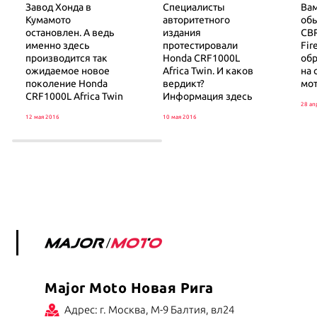
Завод Хонда в
Специалисты
Вам
Кумамото
авторитетного
об
остановлен. А ведь
издания
CB
именно здесь
протестировали
Fir
производится так
Honda CRF1000L
обр
ожидаемое новое
Africa Twin. И каков
на 
поколение Honda
вердикт?
мо
CRF1000L Africa Twin
Информация здесь
28 ап
12 мая 2016
10 мая 2016
Major Moto Новая Рига
Адрес: г. Москва, М-9 Балтия, вл24