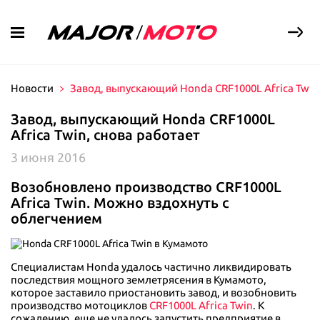
Новости
Завод, выпускающий Honda CRF1000L Africa Twin,
Мототехника в продаже
Завод, выпускающий Honda CRF1000L
Услуги
Новая мототехника
Africa Twin, снова работает
С пробегом
Сервис
Выкуп мототехники
3 июня 2016
Доставка
Акции и новости
Записаться на сервис
Возобновлено производство CRF1000L
Major Finance
Ремонт
Экипировка
Новости
Africa Twin. Можно вздохнуть с
Страхование
Уникальный сервис
облегчением
Акции
Контакты
Новая бонусная программа
Консервация и хранение
Вопрос-ответ
Мотоэкипировка и дополнительное
Запчасти
Обзоры на технику
оборудование
Специалистам Honda удалось частично ликвидировать
Мотосалоны Новая Рига
последствия мощного землетрясения в Кумамото,
Новорижское ш., 8 км. от МКАД
которое заставило приостановить завод, и возобновить
+7 (495) 846-75-10
производство мотоциклов
CRF1000L Africa Twin
. К
сожалению, еще не удалось запустить предприятие в