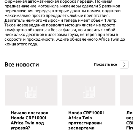
фирменная автоматическая коробка передач. Понимая
предназначение мотоцикла, инженеры сделали 5 режимов
переключения передач, которые должны помочь водители
максимально просто преодолеть любые препятствия.
Двигатель немного «вырос» и теперь имеет объем 1 литр.
Такое нововведение позволит мотоциклистам не просто
комфортно обходиться без асфальта, но и возить с собой
несколько десятков килограмм груза, не теряя при этом в
скорости и проходимости. Ждите обновленного Africa Twin до
конца этого года.
Все новости
Показать все
Начало поставок
Honda CRF1000L
Ли
Honda CRF1000L
Africa Twin
ве
Africa Twin под
протестирован
CB
угрозой?
экспертами
Fir